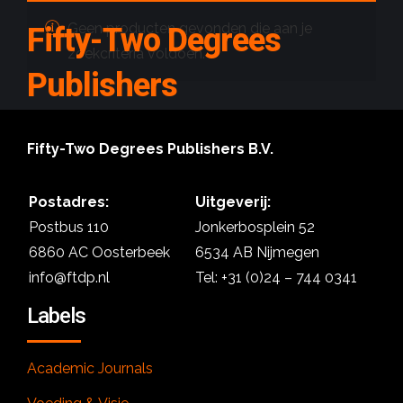
Geen producten gevonden die aan je
Fifty-Two Degrees
zoekcriteria voldoen.
Publishers
Fifty-Two Degrees Publishers B.V.
Postadres:
Uitgeverij:
Postbus 110
Jonkerbosplein 52
6860 AC Oosterbeek
6534 AB Nijmegen
info@ftdp.nl
Tel: +31 (0)24 – 744 0341
Labels
Academic Journals